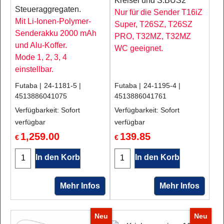
Kreisel und S.BUS2
Steueraggregaten.
Nur für die Sender T16iZ
Mit Li-Ionen-Polymer-
Super, T26SZ, T26SZ
Senderakku 2000 mAh
PRO, T32MZ, T32MZ
und Alu-Koffer.
WC geeignet.
Mode 1, 2, 3, 4
einstellbar.
Futaba
24-1181-5
Futaba
24-1195-4
4513886041075
4513886041761
Verfügbarkeit
: Sofort
Verfügbarkeit
: Sofort
verfügbar
verfügbar
1,259.00
139.85
€
€
In den Korb
In den Korb
Mehr Infos
Mehr Infos
Neu
Neu