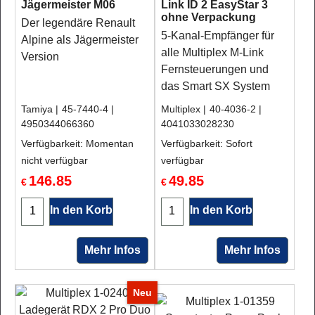
Jägermeister M06
Link ID 2 EasyStar 3
ohne Verpackung
Der legendäre Renault
5-Kanal-Empfänger für
Alpine als Jägermeister
alle Multiplex M-Link
Version
Fernsteuerungen und
das Smart SX System
Tamiya
45-7440-4
Multiplex
40-4036-2
4950344066360
4041033028230
Verfügbarkeit
: Momentan
Verfügbarkeit
: Sofort
nicht verfügbar
verfügbar
146.85
49.85
€
€
In den Korb
In den Korb
Mehr Infos
Mehr Infos
Neu