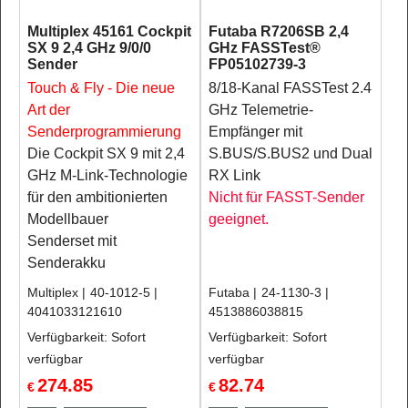
Multiplex 45161 Cockpit
Futaba R7206SB 2,4
SX 9 2,4 GHz 9/0/0
GHz FASSTest®
Sender
FP05102739-3
Touch & Fly - Die neue
8/18-Kanal FASSTest 2.4
Art der
GHz Telemetrie-
Senderprogrammierung
Empfänger mit
Die Cockpit SX 9 mit 2,4
S.BUS/S.BUS2 und Dual
GHz M-Link-Technologie
RX Link
für den ambitionierten
Nicht für FASST-Sender
Modellbauer
geeignet.
Senderset mit
Senderakku
Multiplex
40-1012-5
Futaba
24-1130-3
4041033121610
4513886038815
Verfügbarkeit
: Sofort
Verfügbarkeit
: Sofort
verfügbar
verfügbar
274.85
82.74
€
€