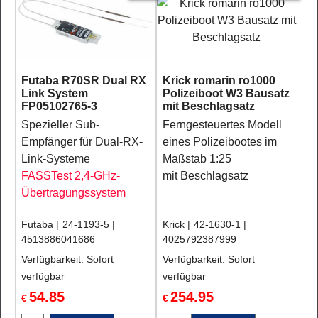
Futaba R70SR Dual RX
Krick romarin ro1000
Link System
Polizeiboot W3 Bausatz
FP05102765-3
mit Beschlagsatz
Spezieller Sub-
Ferngesteuertes Modell
Empfänger für Dual-RX-
eines Polizeibootes im
Link-Systeme
Maßstab 1:25
FASSTest 2,4-GHz-
mit Beschlagsatz
Übertragungssystem
Futaba
24-1193-5
Krick
42-1630-1
4513886041686
4025792387999
Verfügbarkeit
: Sofort
Verfügbarkeit
: Sofort
verfügbar
verfügbar
54.85
254.95
€
€