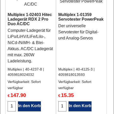
Multiplex 1-02403 Hitec
Multiplex 1-01359
Ladegerät RDX 2 Pro
Servotester PowerPeak
Duo AC/DC
Der universelle
Computer-Ladegerät für
Servotester für Digital-
LiPo/LiHV/LiFe/LiIo-,
und Analog-Servos
NiCd-/NiMH- & Blei-
Akkus. AC/DC Ladegerät
mit max. 260W
Ladeleistung.
Multiplex
40-4237-8
Multiplex
40-4125-3
4059818024032
4059818013593
Verfügbarkeit
: Sofort
Verfügbarkeit
: Sofort
verfügbar
verfügbar
147.90
15.35
€
€
In den Korb
In den Korb